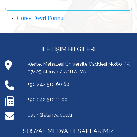
Görev Devri Formu
İLETIŞIM BILGILERI
Kestel Mahallesi Üniversite Caddesi No:80 PK:
07425 Alanya / ANTALYA
+90 242 510 60 60
+90 242 510 11 99
basin@alanya.edu.tr
SOSYAL MEDYA HESAPLARIMIZ