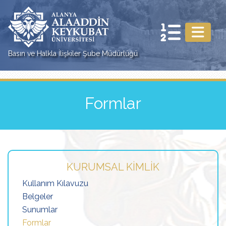
Basın ve Halkla İlişkiler Şube Müdürlüğü
Formlar
KURUMSAL KIMLIK
Kullanım Kılavuzu
Belgeler
Sunumlar
Formlar