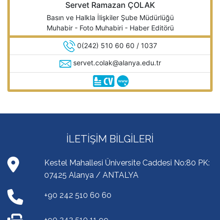
Servet Ramazan ÇOLAK
Basın ve Halkla İlişkiler Şube Müdürlüğü
Muhabir - Foto Muhabiri - Haber Editörü
0(242) 510 60 60 / 1037
servet.colak@alanya.edu.tr
İLETIŞIM BILGILERI
Kestel Mahallesi Üniversite Caddesi No:80 PK:
07425 Alanya / ANTALYA
+90 242 510 60 60
+90 242 510 11 99