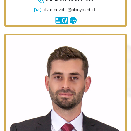
filiz.ercevahir@alanya.edu.tr