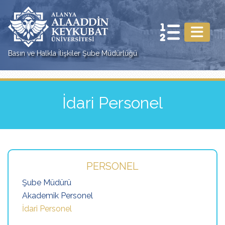
Basın ve Halkla İlişkiler Şube Müdürlüğü
İdari Personel
PERSONEL
Şube Müdürü
Akademik Personel
İdari Personel