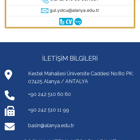
gul.yolcu@alanya.edu.tr
İLETIŞIM BILGILERI
Kestel Mahallesi Üniversite Caddesi No:80 PK:
07425 Alanya / ANTALYA
+90 242 510 60 60
+90 242 510 11 99
basin@alanya.edu.tr